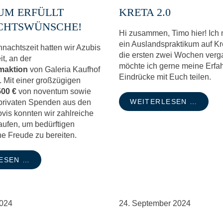
UM ERFÜLLT
KRETA 2.0
CHTSWÜNSCHE!
Hi zusammen, Timo hier! Ich 
ein Auslandspraktikum auf Kr
hnachtszeit hatten wir Azubis
die ersten zwei Wochen verg
it, an der
möchte ich gerne meine Erfa
aktion
von Galeria Kaufhof
Eindrücke mit Euch teilen.
 Mit einer großzügigen
500 €
von noventum sowie
WEITERLESEN …
 privaten Spenden aus den
vis konnten wir zahlreiche
ufen, um bedürftigen
e Freude zu bereiten.
ESEN …
024
24.
September
2024