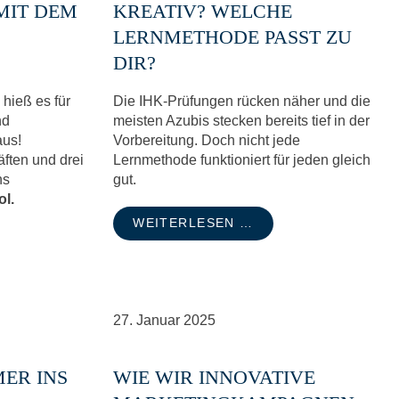
MIT DEM
KREATIV? WELCHE
LERNMETHODE PASST ZU
DIR?
 hieß es für
Die IHK-Prüfungen rücken näher und die
nd
meisten Azubis stecken bereits tief in der
aus!
Vorbereitung. Doch nicht jede
ften und drei
Lernmethode funktioniert für jeden gleich
ns
gut.
ol.
WEITERLESEN …
27.
Januar
2025
ER INS
WIE WIR INNOVATIVE