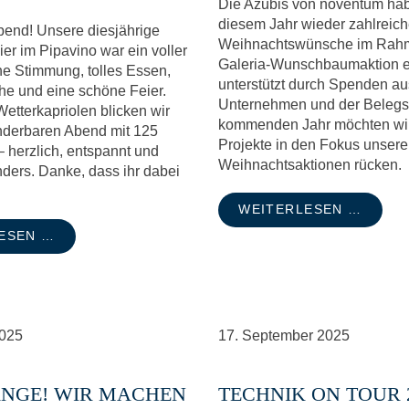
Die Azubis von noventum hab
diesem Jahr wieder zahlreic
bend! Unsere diesjährige
Weihnachtswünsche im Rah
er im Pipavino war ein voller
Galeria-Wunschbaumaktion er
che Stimmung, tolles Essen,
unterstützt durch Spenden a
he und eine schöne Feier.
Unternehmen und der Belegs
Wetterkapriolen blicken wir
kommenden Jahr möchten wi
nderbaren Abend mit 125
Projekte in den Fokus unsere
– herzlich, entspannt und
Weihnachtsaktionen rücken.
ders. Danke, dass ihr dabei
WEITERLESEN …
ESEN …
025
17.
September
2025
NGE! WIR MACHEN
TECHNIK ON TOUR 