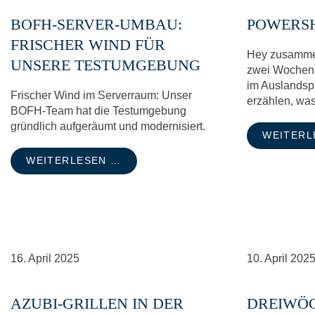
BOFH-SERVER-UMBAU:
POWERS
FRISCHER WIND FÜR
Hey zusammen,
UNSERE TESTUMGEBUNG
zwei Wochen 
im Auslandspr
Frischer Wind im Serverraum: Unser
erzählen, was
BOFH-Team hat die Testumgebung
gründlich aufgeräumt und modernisiert.
WEITERL
WEITERLESEN …
16.
April
2025
10.
April
202
AZUBI-GRILLEN IN DER
DREIWÖC