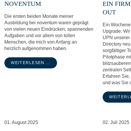
NOVENTUM
EIN FIR
OUT
Die ersten beiden Monate meiner
Ausbildung bei noventum waren geprägt
Ein Wochenen
von vielen neuen Eindrücken, spannenden
Upgrade: Wir
Aufgaben und vor allem von tollen
UPN unserer 
Menschen, die mich von Anfang an
Directory neu 
herzlich aufgenommen haben.
sorgfältiger 
Pilotphase m
WEITERLESEN …
blitzsauberem
zentralen Sel
Erfahren Sie,
und was Sie d
WEITERL
01.
August
2025
02.
Juli
2025