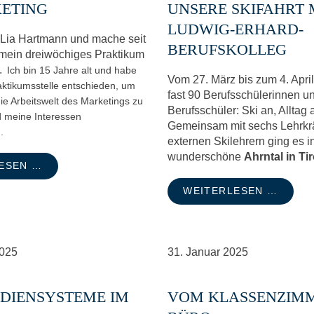
ETING
UNSERE SKIFAHRT 
LUDWIG-ERHARD-
n Lia Hartmann und mache seit
BERUFSKOLLEG
mein dreiwöchiges Praktikum
.
Ich bin 15 Jahre alt und habe
Vom 27. März bis zum 4. April
aktikumsstelle entschieden, um
fast 90 Berufsschülerinnen u
 die Arbeitswelt des Marketings zu
Berufsschüler: Ski an, Alltag 
meine Interessen
Gemeinsam mit sechs Lehrkrä
.
externen Skilehrern ging es i
wunderschöne
Ahrntal in Tir
ESEN …
WEITERLESEN …
025
31.
Januar
2025
DIENSYSTEME IM
VOM KLASSENZIMM