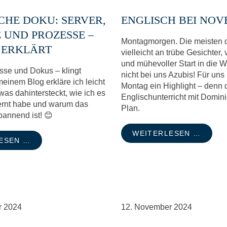
CHE DOKU: SERVER,
ENGLISCH BEI NO
 UND PROZESSE –
Montagmorgen. Die meisten d
 ERKLÄRT
vielleicht an trübe Gesichter, 
und mühevoller Start in die 
sse und Dokus – klingt
nicht bei uns Azubis! Für uns 
einem Blog erkläre ich leicht
Montag ein Highlight – denn 
 was dahintersteckt, wie ich es
Englischunterricht mit Domin
lernt habe und warum das
Plan.
spannend ist! 😊
WEITERLESEN …
ESEN …
r
2024
12.
November
2024