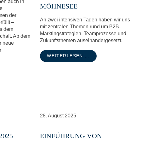
en auch in
MÖHNESEE
he
men der
An zwei intensiven Tagen haben wir uns
füllt –
mit zentralen Themen rund um B2B-
us dem
Marktingstrategien, Teamprozesse und
chaft. Ab dem
Zukunftsthemen auseinandergesetzt.
r neue
r
WEITERLESEN …
28.
August
2025
2025
EINFÜHRUNG VON