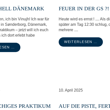
HELL DÄNEMARK
FEUER IN DER GS ?!
 ich bin Vinujh! Ich war für
Heute wird es ernst ! .... Als 
in Sønderborg, Dänemark,
später am Tag 12:30 schlug, 
aktikum – jetzt will ich euch
mehrere ....
 ich dort erlebt habe
WEITERLESEN …
ESEN …
5
10.
April
2025
HIGES PRAKTIKUM
AUF DIE PISTE, FERT