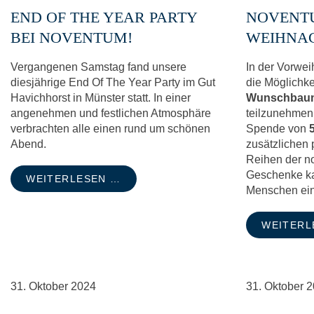
END OF THE YEAR PARTY
NOVENT
BEI NOVENTUM!
WEIHNA
Vergangenen Samstag fand unsere
In der Vorwei
diesjährige End Of The Year Party im Gut
die Möglichke
Havichhorst in Münster statt. In einer
Wunschbaum
angenehmen und festlichen Atmosphäre
teilzunehmen.
verbrachten alle einen rund um schönen
Spende von
Abend.
zusätzlichen
Reihen der no
Geschenke ka
WEITERLESEN …
Menschen ein
WEITERL
31.
Oktober
2024
31.
Oktober
2