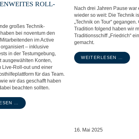
MENWEITES ROLL-
Nach drei Jahren Pause war 
wieder so weit: Die Technik is
„Technik on Tour“ gegangen.
de großes Technik-
Tradition folgend haben wir 
 haben bei noventum den
Traditionsschiff „Friedrich“ e
Mitarbeitenden im Active
gemacht.
organisiert – inklusive
Tests in der Testumgebung,
WEITERLESEN …
it ausgewählten Konten,
 Live-Roll-out und einer
bsthilfeplattform für das Team.
 wie wir das geschafft haben
abei beachten sollten.
ESEN …
16.
Mai
2025