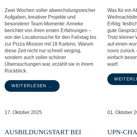
Zwei Wochen voller abwechslungsreicher
Was für ein A
Aufgaben, kreativer Projekte und
Weihnachtsfei
besonderer Team-Momente: Anneke
Erfolg: festli
berichtet von ihren ersten Erfahrungen –
gute Gespräc
von der Locationsuche für den Felixtag bis
Trotz kleiner 
zur Pizza-Mission mit 18 Kartons. Warum
auf einen wu
diese Zeit nicht nur schnell verging,
novis zurück 
sondern auch voller schöner
einfach beson
Überraschungen war, erzählt sie in ihrem
wart!
Rückblick.
WEITERL
WEITERLESEN …
17.
Oktober
2025
01.
Oktober
2
AUSBILDUNGSTART BEI
UPN-CHA